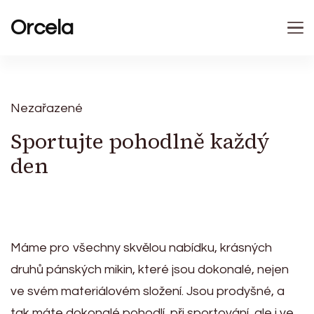
Orcela
Nezařazené
Sportujte pohodlně každý
den
Máme pro všechny skvělou nabídku, krásných
druhů
pánských mikin
, které jsou dokonalé, nejen
ve svém materiálovém složení. Jsou prodyšné, a
tak máte dokonalé pohodlí, při sportování, ale i ve