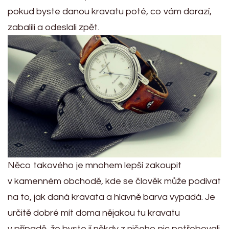
pokud byste danou kravatu poté, co vám dorazí,
zabalili a odeslali zpět.
Něco takového je mnohem lepší zakoupit
v kamenném obchodě, kde se člověk může podívat
na to, jak daná kravata a hlavně barva vypadá.
Je
určitě dobré mít doma nějakou tu kravatu
v případě, že byste jí někdy z ničeho nic potřebovali.