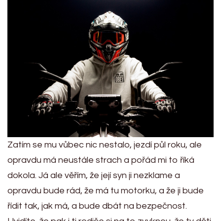
Zatím se mu vůbec nic nestalo, jezdí půl roku, ale
opravdu má neustále strach a pořád mi to říká
dokola. Já ale věřím, že její syn ji nezklame a
opravdu bude rád, že má tu motorku, a že ji bude
řídit tak, jak má, a bude dbát na bezpečnost.