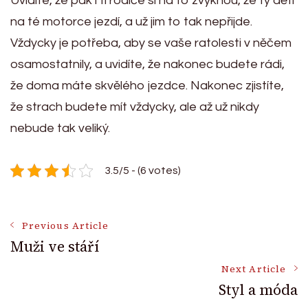
Uvidíte, že pak i ti rodiče si na to zvyknou, že ty děti
na té motorce jezdí, a už jim to tak nepřijde.
Vždycky je potřeba, aby se vaše ratolesti v něčem
osamostatnily, a uvidíte, že nakonec budete rádi,
že doma máte skvělého jezdce. Nakonec zjistíte,
že strach budete mít vždycky, ale až už nikdy
nebude tak veliký.
3.5/5 - (6 votes)
Post
Previous Article
Muži ve stáří
Navigation
Next Article
Styl a móda