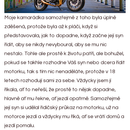
Moje kamarádka samozřejmě z toho byla úplně
zděšená, protože byla až k pláči, když si
představovala, jak to dopadne, když začne její syn
řídit, aby se nikdy nevyboural, aby se mu nic
nestalo. Tohle ale prostě k životu patří, ale bohužel,
pokud se takhle rozhodne Váš syn nebo dcera řídit
motorku, tak s tím nic nenaděláte, protože v 18
letech rozhodují sami za sebe. Vždycky jsem jí
říkala, ať to neřeší, že prostě to nějak dopadne,
hlavně ať mu řekne, ať jezdí opatrně. Samozřejmě
její syn si udělal řidičský průkaz na motorku, už na
motorce jezdí a vždycky mu říká, ať se vrátí domů a
jezdí pomalu.