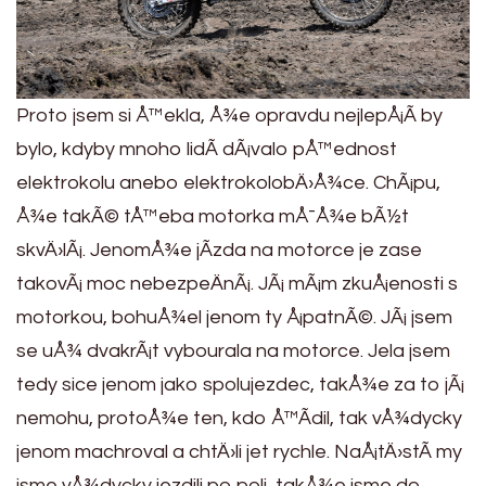
Proto jsem si Å™ekla, Å¾e opravdu nejlepÅ¡Ã­ by
bylo, kdyby mnoho lidÃ­ dÃ¡valo pÅ™ednost
elektrokolu anebo elektrokolobÄ›Å¾ce. ChÃ¡pu,
Å¾e takÃ© tÅ™eba motorka mÅ¯Å¾e bÃ½t
skvÄ›lÃ¡. JenomÅ¾e jÃ­zda na motorce je zase
takovÃ¡ moc nebezpeÄnÃ¡. JÃ¡ mÃ¡m zkuÅ¡enosti s
motorkou, bohuÅ¾el jenom ty Å¡patnÃ©. JÃ¡ jsem
se uÅ¾ dvakrÃ¡t vybourala na motorce. Jela jsem
tedy sice jenom jako spolujezdec, takÅ¾e za to jÃ¡
nemohu, protoÅ¾e ten, kdo Å™Ã­dil, tak vÅ¾dycky
jenom machroval a chtÄ›li jet rychle. NaÅ¡tÄ›stÃ­ my
jsme vÅ¾dycky jezdili po poli, takÅ¾e jsme do