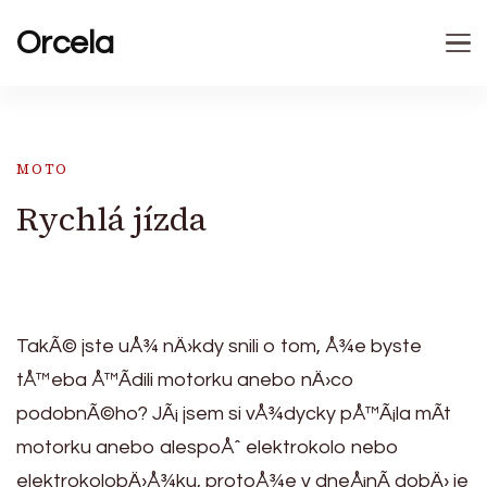
Orcela
MOTO
Rychlá jízda
TakÃ© jste uÅ¾ nÄ›kdy snili o tom, Å¾e byste
tÅ™eba Å™Ã­dili motorku anebo nÄ›co
podobnÃ©ho? JÃ¡ jsem si vÅ¾dycky pÅ™Ã¡la mÃ­t
motorku anebo alespoÅˆ elektrokolo nebo
elektrokolobÄ›Å¾ku, protoÅ¾e v dneÅ¡nÃ­ dobÄ› je