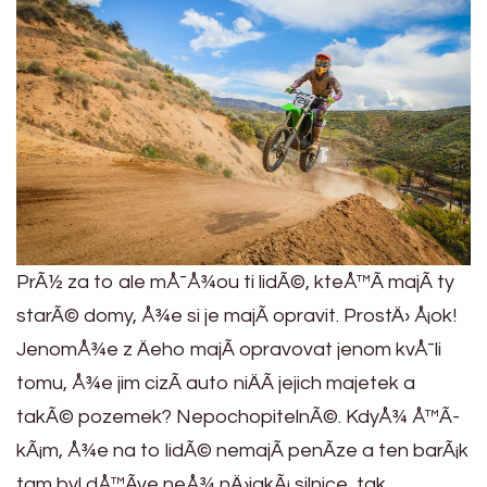
PrÃ½ za to ale mÅ¯Å¾ou ti lidÃ©, kteÅ™Ã­ majÃ­ ty
starÃ© domy, Å¾e si je majÃ­ opravit. ProstÄ› Å¡ok!
JenomÅ¾e z Äeho majÃ­ opravovat jenom kvÅ¯li
tomu, Å¾e jim cizÃ­ auto niÄÃ­ jejich majetek a
takÃ© pozemek? NepochopitelnÃ©. KdyÅ¾ Å™Ã­
kÃ¡m, Å¾e na to lidÃ© nemajÃ­ penÃ­ze a ten barÃ¡k
tam byl dÅ™Ã­ve neÅ¾ nÄ›jakÃ¡ silnice, tak