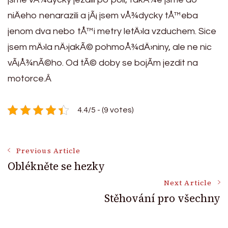
niÄeho nenarazili a jÃ¡ jsem vÅ¾dycky tÅ™eba
jenom dva nebo tÅ™i metry letÄ›la vzduchem. Sice
jsem mÄ›la nÄ›jakÃ© pohmoÅ¾dÄ›niny, ale ne nic
vÃ¡Å¾nÃ©ho. Od tÃ© doby se bojÃ­m jezdit na
motorce.Â
4.4/5 - (9 votes)
Post
Previous Article
Oblékněte se hezky
Navigation
Next Article
Stěhování pro všechny