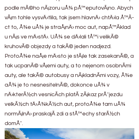
podle mÃ©ho nÃ¡zoru uÅ¾ pÅ™eputovÃ¡no. Abych
vÃ¡m tohle vysvÄ›tlila, tak jsem hlavnÄ› chtÄ›la Å™Ã­
ct to, Å¾e uÅ¾ je straÅ¡nÄ› moc aut, napÅ™Ã­klad
u nÃ¡s ve mÄ›stÄ›. UÅ¾ se dÄ›lali tÅ™i velikÃ©
kruhovÃ© objezdy a takÃ© jeden nadjezd.
ProtoÅ¾e naÅ¡e mÄ›sto je stÃ¡le tak zasekanÃ©, a
tak ucpanÃ© vÅ¡emi auty, a to nejenom osobnÃ­mi
auty, ale takÃ© autobusy a nÃ¡kladnÃ­mi vozy, Å¾e
aÅ¾ je to nesnesitelnÃ©, dokonce uÅ¾ v
nÄ›kterÃ½ch vesnicÃ­ch platÃ­ zÃ¡kaz prÅ¯jezdu
velkÃ½ch tÄ›Å¾kÃ½ch aut, protoÅ¾e tam uÅ¾
normÃ¡lnÄ› praskajÃ­ zdi a stÅ™echy starÃ½ch
domÅ¯.