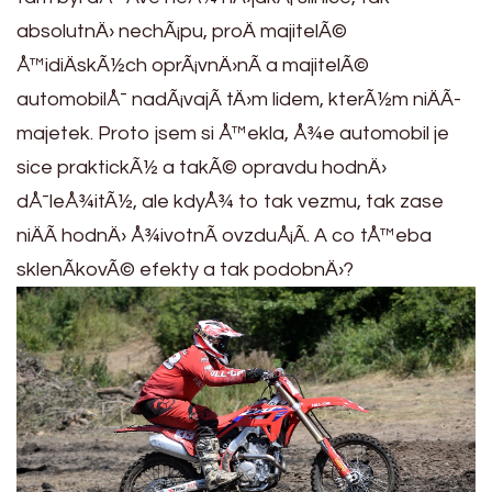
absolutnÄ› nechÃ¡pu, proÄ majitelÃ©
Å™idiÄskÃ½ch oprÃ¡vnÄ›nÃ­ a majitelÃ©
automobilÅ¯ nadÃ¡vajÃ­ tÄ›m lidem, kterÃ½m niÄÃ­
majetek. Proto jsem si Å™ekla, Å¾e automobil je
sice praktickÃ½ a takÃ© opravdu hodnÄ›
dÅ¯leÅ¾itÃ½, ale kdyÅ¾ to tak vezmu, tak zase
niÄÃ­ hodnÄ› Å¾ivotnÃ­ ovzduÅ¡Ã­. A co tÅ™eba
sklenÃ­kovÃ© efekty a tak podobnÄ›?