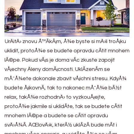
UrÄitÄ› znovu Å™Ã­kÃ¡m, Å¾e byste si mÄ›li troÅ¡ku
uklidit, protoÅ¾e se budete opravdu cÃ­tit mnohem
lÃ©pe. Pokud vÃ¡s je doma vÃ­c zkuste zapojit
vÅ¡echny Äleny domÃ¡cnosti. UklÃ­zenÃ­m se
mÅ¯Å¾ete dokonale zbavit vÅ¡ichni stresu. KdyÅ¾
budete Å¡ikovnÃ­, tak to nakonec mÅ¯Å¾e bÃ½t
relax, takÅ¾e rozhodnÄ› to vyzkouÅ¡ejte,
protoÅ¾e jakmile si uklidÃ­te, tak se budete cÃ­tit
mnohem lÃ©pe a budete se cÃ­tit opravdu
svÄ›Å¾Ã­. ÄŒlovÄ›k, kterÃ½ uklÃ­zÃ­ bude mÃ­t i