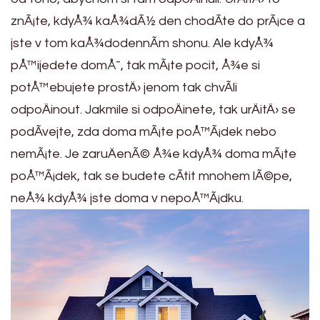
znÃ¡te, kdyÅ¾ kaÅ¾dÃ½ den chodÃ­te do prÃ¡ce a
jste v tom kaÅ¾dodennÃ­m shonu. Ale kdyÅ¾
pÅ™ijedete domÅ¯, tak mÃ¡te pocit, Å¾e si
potÅ™ebujete prostÄ› jenom tak chvÃ­li
odpoÄinout. Jakmile si odpoÄinete, tak urÄitÄ› se
podÃ­vejte, zda doma mÃ¡te poÅ™Ã¡dek nebo
nemÃ¡te. Je zaruÄenÃ© Å¾e kdyÅ¾ doma mÃ¡te
poÅ™Ã¡dek, tak se budete cÃ­tit mnohem lÃ©pe,
neÅ¾ kdyÅ¾ jste doma v nepoÅ™Ã¡dku.