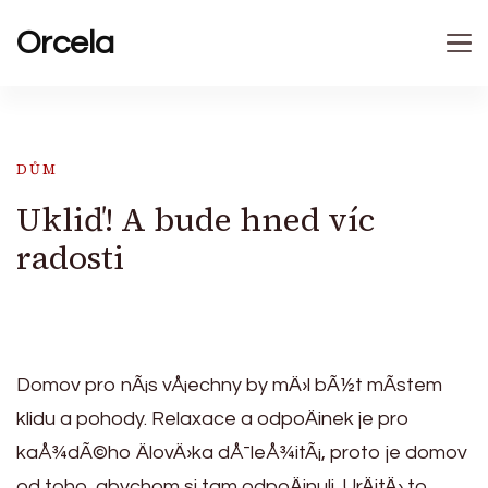
Orcela
DŮM
Ukliď! A bude hned víc
radosti
Domov pro nÃ¡s vÅ¡echny by mÄ›l bÃ½t mÃ­stem
klidu a pohody. Relaxace a odpoÄinek je pro
kaÅ¾dÃ©ho ÄlovÄ›ka dÅ¯leÅ¾itÃ¡, proto je domov
od toho, abychom si tam odpoÄinuli. UrÄitÄ› to