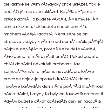
ale jakmile se vÃ¡m vÅ¾dycky chce uklÃ­zet, tak je
dobrÃ© jÃ­t opravdu uklÃ­zet. KdyÅ¾ pÅ¯jdete z
prÃ¡ce domÅ¯, a budete vÄ›dÄ›t, Å¾e mÃ¡te jiÅ¾
doma uklizeno, tak budete chodit domÅ¯ s
mnohem vÄ›tÅ¡Ã­ radostÃ­. NemusÃ­te se ani
stresovat, kdyby k vÃ¡m hned domÅ¯ mÄ›la pÅ™ijÃ­t
nÄ›jakÃ¡ nÃ¡vÅ¡tÄ›va, protoÅ¾e budete vÄ›dÄ›t,
Å¾e doma to mÃ¡te nÃ¡dhernÃ©. Pokud budete
chtÃ­t dodÄ›lat nÄ›jakÃ© drobnosti, tak
samozÅ™ejmÄ› to niÄemu nevadÃ­, protoÅ¾e
prach se objevuje opravdu kaÅ¾dÃ½ dnem.
TakÅ¾e kaÅ¾dÃ½ den mÃ¡te poÅ™Ã¡d moÅ¾nost
nÄ›co dÄ›lat, i kdyby to byly jen takovÃ© drobnosti.
KdyÅ¾ budete dÄ›lat kaÅ¾dÃ½ den jen takovÃ½