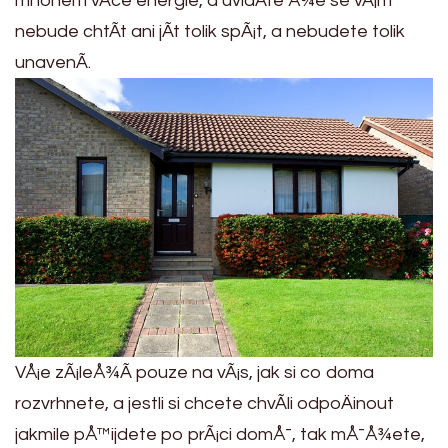
mnohem vÃ­ce energie, a uvidÃ­te Å¾e se vÃ¡m
nebude chtÃ­t ani jÃ­t tolik spÃ¡t, a nebudete tolik
unavenÃ­.
VÅ¡e zÃ¡leÅ¾Ã­ pouze na vÃ¡s, jak si co doma
rozvrhnete, a jestli si chcete chvÃ­li odpoÄinout
jakmile pÅ™ijdete po prÃ¡ci domÅ¯, tak mÅ¯Å¾ete,