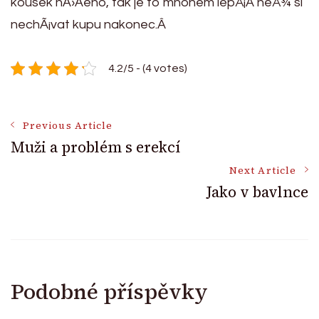
kousek nÄ›Äeho, tak je to mnohem lepÅ¡Ã­ neÅ¾ si
nechÃ¡vat kupu nakonec.Â
4.2/5 - (4 votes)
Post
Previous Article
Muži a problém s erekcí
Navigation
Next Article
Jako v bavlnce
Podobné příspěvky