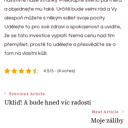
navštivte naše stránky. Překvapte svého partnera
a objednejte mu také. Určitě bude velmi rád a Vy
alespoň můžete s někým sdílet svoje pocity.
Udělejte to pro své zdraví a spokojenost a uvidíte,
že se tato investice vyplatí. Nemá cenu nad tím
přemýšlet, prostě to udělejte a přesvědčte se o
tom na vlastní kůži.
4.5/5 - (4 votes)
Post
Previous Article
Ukliď! A bude hned víc radosti
Navigation
Next Article
Moje záliby