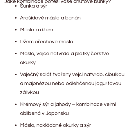
Jaké kombinace potěší vaše chuťové buňky?
Šunka a sýr
Arašídové máslo a banán
Máslo a džem
Džem ořechové máslo
Máslo, vejce natvrdo a plátky čerstvé
okurky
Vaječný salát tvořený vejci natvrdo, cibulkou
a majonézou nebo odlehčenou jogurtovou
zálivkou
Krémový sýr a jahody – kombinace velmi
oblíbená v Japonsku
Máslo, nakládané okurky a sýr