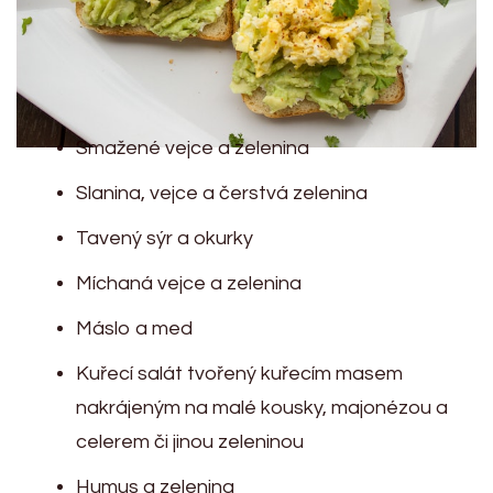
Smažené vejce a zelenina
Slanina, vejce a čerstvá zelenina
Tavený sýr a okurky
Míchaná vejce a zelenina
Máslo a med
Kuřecí salát tvořený kuřecím masem
nakrájeným na malé kousky, majonézou a
celerem či jinou zeleninou
Humus a zelenina